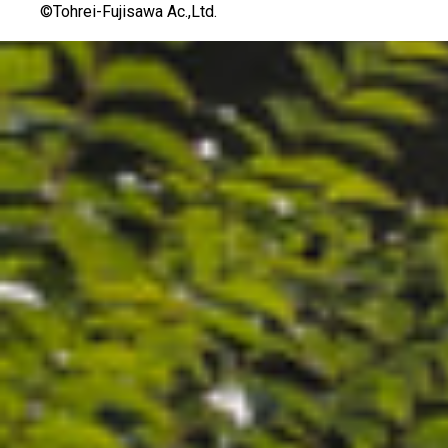
©Tohrei-Fujisawa Ac.,Ltd.