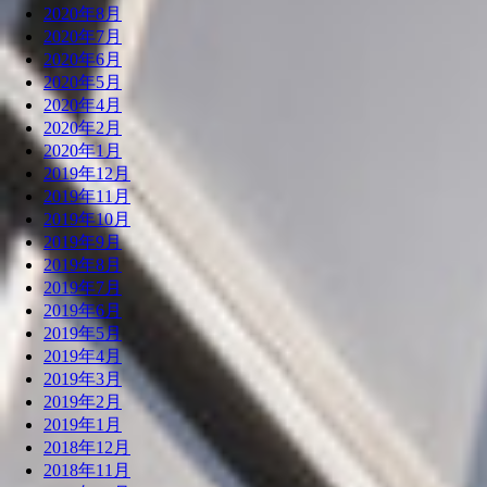
2020年8月
2020年7月
2020年6月
2020年5月
2020年4月
2020年2月
2020年1月
2019年12月
2019年11月
2019年10月
2019年9月
2019年8月
2019年7月
2019年6月
2019年5月
2019年4月
2019年3月
2019年2月
2019年1月
2018年12月
2018年11月